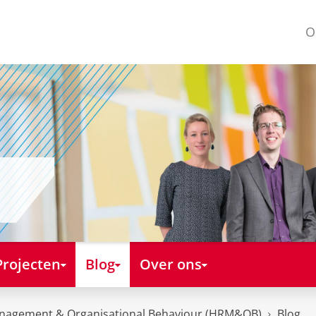
O
Projecten
Blog
Over ons
nagement & Organisational Behaviour (HRM&OB)
Blog