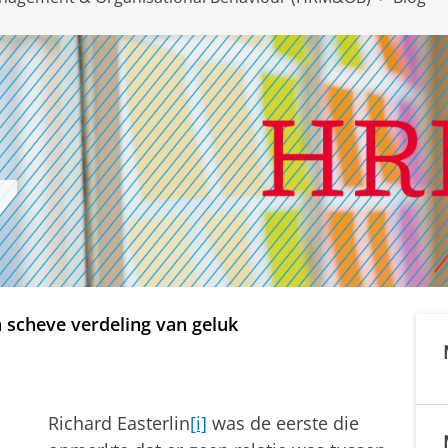
 scheve verdeling van geluk
Richard Easterlin
[i]
was de eerste die