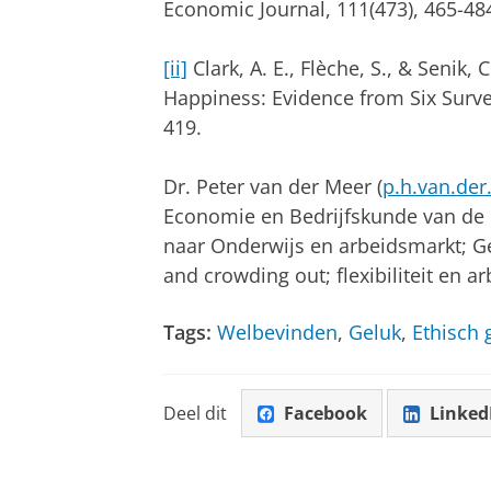
Economic Journal, 111(473), 465-48
[ii]
Clark, A. E., Flèche, S., & Senik
Happiness: Evidence from Six Surve
419.
Dr. Peter van der Meer (
p.h.van.de
Economie en Bedrijfskunde van de 
naar Onderwijs en arbeidsmarkt; G
and crowding out; flexibiliteit en ar
Tags:
Welbevinden
,
Geluk
,
Ethisch 
Deel dit
Facebook
Linked