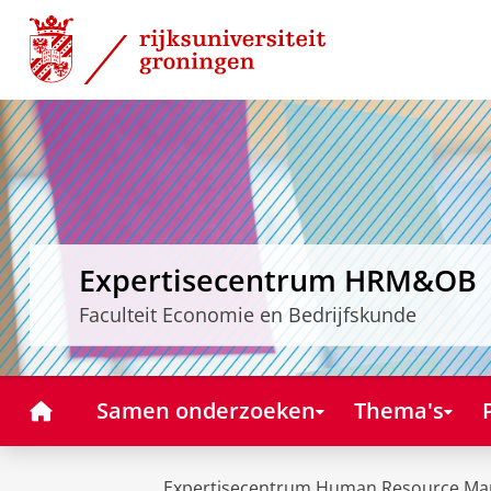
Skip
Skip
to
to
Content
Navigation
Expertisecentrum HRM&OB
Faculteit Economie en Bedrijfskunde
Home
Samen onderzoeken
Thema's
Expertisecentrum Human Resource Ma