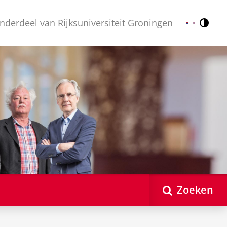
nderdeel van Rijksuniversiteit Groningen
Contr
Nederlands
English
Zoeken