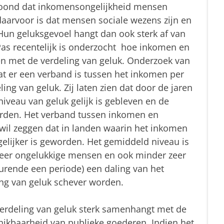
toond dat inkomensongelijkheid mensen
daarvoor is dat mensen sociale wezens zijn en
 Hun geluksgevoel hangt dan ook sterk af van
 Pas recentelijk is onderzocht hoe inkomen en
 met de verdeling van geluk. Onderzoek van
at er een verband is tussen het inkomen per
ing van geluk. Zij laten zien dat door de jaren
iveau van geluk gelijk is gebleven en de
worden. Het verband tussen inkomen en
t wil zeggen dat in landen waarin het inkomen
gelijker is geworden. Het gemiddeld niveau is
zeer ongelukkige mensen en ook minder zeer
urende een periode) een daling van het
ing van geluk schever worden.
verdeling van geluk sterk samenhangt met de
ikbaarheid van publieke goederen. Indien het