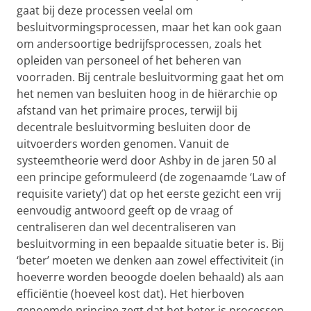
gaat bij deze processen veelal om
besluitvormingsprocessen, maar het kan ook gaan
om andersoortige bedrijfsprocessen, zoals het
opleiden van personeel of het beheren van
voorraden. Bij centrale besluitvorming gaat het om
het nemen van besluiten hoog in de hiërarchie op
afstand van het primaire proces, terwijl bij
decentrale besluitvorming besluiten door de
uitvoerders worden genomen. Vanuit de
systeemtheorie werd door Ashby in de jaren 50 al
een principe geformuleerd (de zogenaamde ‘Law of
requisite variety’) dat op het eerste gezicht een vrij
eenvoudig antwoord geeft op de vraag of
centraliseren dan wel decentraliseren van
besluitvorming in een bepaalde situatie beter is. Bij
‘beter’ moeten we denken aan zowel effectiviteit (in
hoeverre worden beoogde doelen behaald) als aan
efficiëntie (hoeveel kost dat). Het hierboven
genoemde principe zegt dat het beter is processen