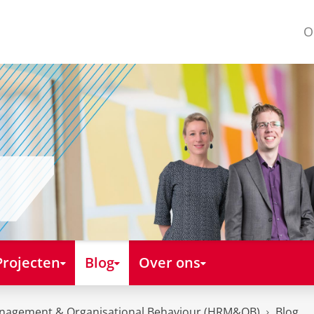
O
Projecten
Blog
Over ons
nagement & Organisational Behaviour (HRM&OB)
Blog