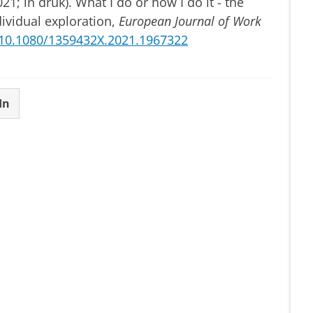
021; in druk). What I do or how I do it - the
dividual exploration,
European Journal of Work
10.1080/1359432X.2021.1967322
In