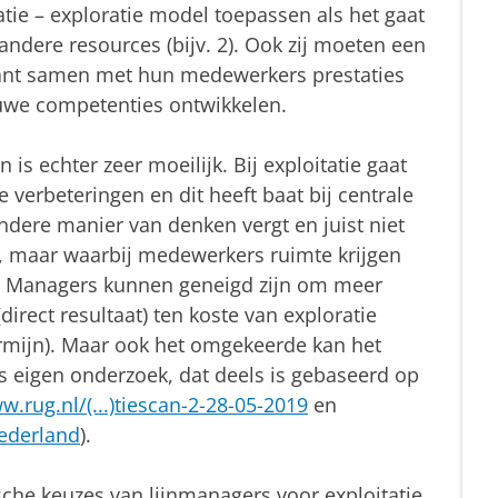
atie – exploratie model toepassen als het gaat
 andere resources (bijv. 2). Ook zij moeten een
kant samen met hun medewerkers prestaties
euwe competenties ontwikkelen.
 is echter zeer moeilijk. Bij exploitatie gaat
e verbeteringen en dit heeft baat bij centrale
andere manier van denken vergt en juist niet
 maar waarbij medewerkers ruimte krijgen
 Managers kunnen geneigd zijn om meer
irect resultaat) ten koste van exploratie
ermijn). Maar ook het omgekeerde kan het
ns eigen onderzoek, dat deels is gebaseerd op
w.rug.nl/(...)tiescan-2-28-05-2019
en
nederland
).
ische keuzes van lijnmanagers voor exploitatie