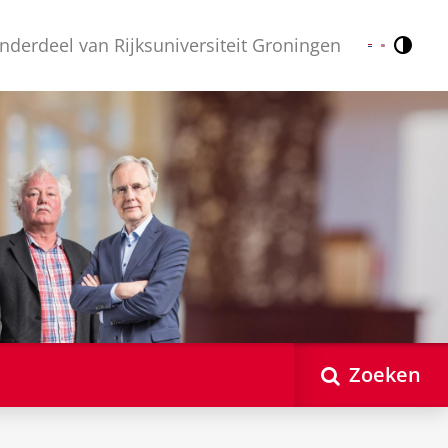
nderdeel van Rijksuniversiteit Groningen
Contr
Nederlands
English
Zoeken