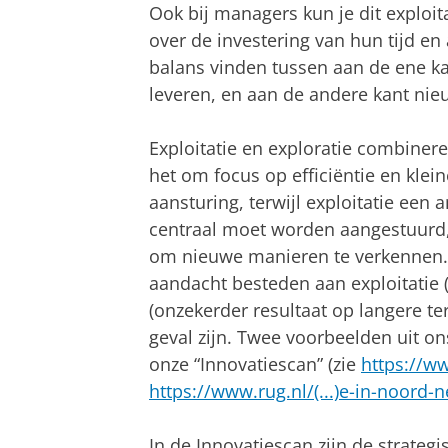
Ook bij managers kun je dit exploit
over de investering van hun tijd en
balans vinden tussen aan de ene 
leveren, en aan de andere kant ni
Exploitatie en exploratie combineren
het om focus op efficiëntie en klein
aansturing, terwijl exploitatie een 
centraal moet worden aangestuurd,
om nieuwe manieren te verkennen.
aandacht besteden aan exploitatie (d
(onzekerder resultaat op langere t
geval zijn. Twee voorbeelden uit o
onze “Innovatiescan” (zie
https://ww
https://www.rug.nl/(...)e-in-noord-
In de Innovatiescan zijn de strateg