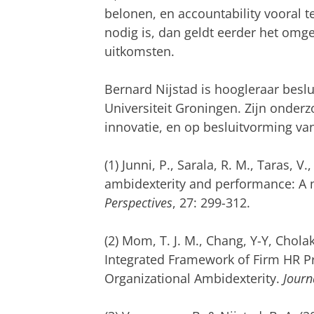
belonen, en accountability vooral t
nodig is, dan geldt eerder het omg
uitkomsten.
Bernard Nijstad is hoogleraar besl
Universiteit Groningen. Zijn onderzo
innovatie, en op besluitvorming va
(1) Junni, P., Sarala, R. M., Taras, V
ambidexterity and performance: A 
Perspectives
, 27: 299-312.
(2) Mom, T. J. M., Chang, Y-Y, Cholako
Integrated Framework of Firm HR Pr
Organizational Ambidexterity.
Jour