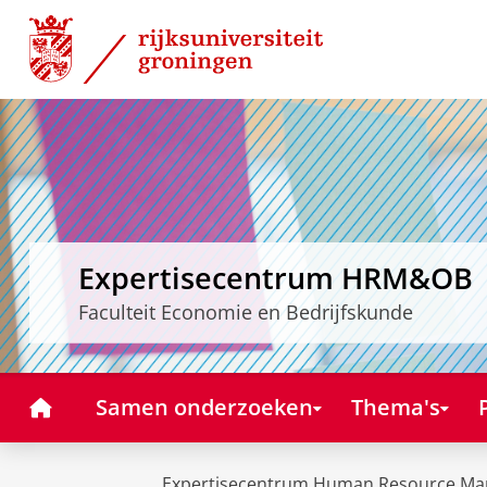
Skip
Skip
to
to
Content
Navigation
Expertisecentrum HRM&OB
Faculteit Economie en Bedrijfskunde
Home
Samen onderzoeken
Thema's
Expertisecentrum Human Resource Ma