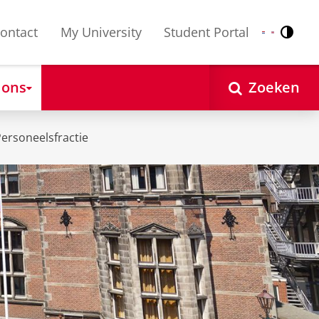
ontact
My University
Student Portal
Contr
Nederlands
English
 ons
Zoeken
ersoneelsfractie