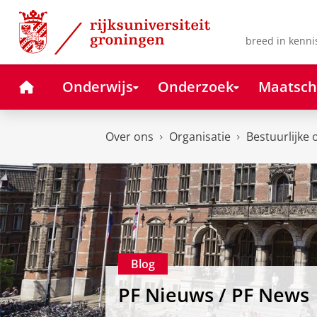
Skip
Skip
to
to
Content
Navigation
breed in kenni
Home
Onderwijs
Onderzoek
Maatsch
Over ons
Organisatie
Bestuurlijke 
Blog
PF Nieuws / PF News