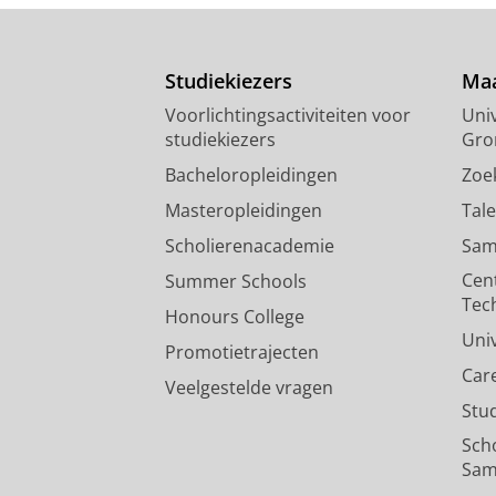
Studiekiezers
Maa
Voorlichtingsactiviteiten voor
Univ
studiekiezers
Gro
Bacheloropleidingen
Zoe
Masteropleidingen
Tal
Scholierenacademie
Sam
Cen
Summer Schools
Tec
Honours College
Uni
Promotietrajecten
Car
Veelgestelde vragen
Stu
Sch
Sam