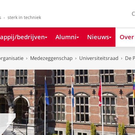
C
s - sterk in techniek
appij/bedrijven
Alumni
Nieuws
Over
organisatie
Medezeggenschap
Universiteitsraad
De P