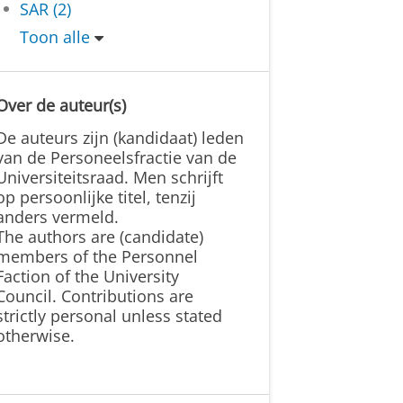
SAR (2)
Toon alle
Over de auteur(s)
De auteurs zijn (kandidaat) leden
van de Personeelsfractie van de
Universiteitsraad. Men schrijft
op persoonlijke titel, tenzij
anders vermeld.
The authors are (candidate)
members of the Personnel
Faction of the University
Council. Contributions are
strictly personal unless stated
otherwise.