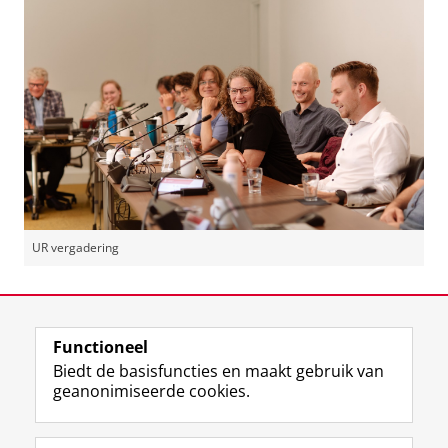
UR vergadering
Laatst gewijzigd:
01 juni 2026 08:42
Functioneel
View this page in:
English
Biedt de basisfuncties en maakt gebruik van
geanonimiseerde cookies.
F
L
R
I
Y
Volg de RUG
a
i
S
n
o