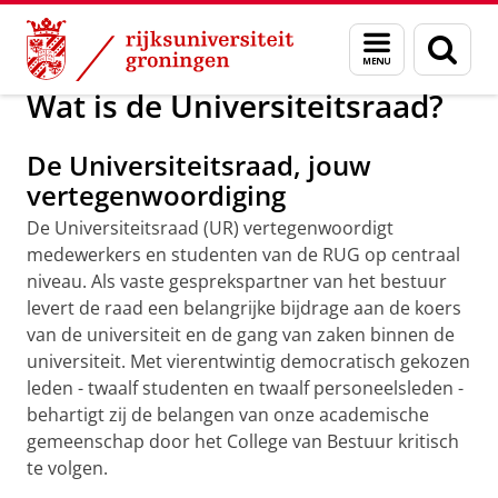
Skip
Skip
Over ons
Universiteitsraad
Menu
Zoek
to
to
en
Content
Navigation
zoeken
Wat is de Universiteitsraad?
De Universiteitsraad, jouw
vertegenwoordiging
De Universiteitsraad (UR) vertegenwoordigt
medewerkers en studenten van de RUG op centraal
niveau. Als vaste gesprekspartner van het bestuur
levert de raad een belangrijke bijdrage aan de koers
van de universiteit en de gang van zaken binnen de
universiteit. Met vierentwintig democratisch gekozen
leden - twaalf studenten en twaalf personeelsleden -
behartigt zij de belangen van onze academische
gemeenschap door het College van Bestuur kritisch
te volgen.