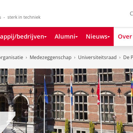
C
s - sterk in techniek
appij/bedrijven
Alumni
Nieuws
Over
organisatie
Medezeggenschap
Universiteitsraad
De P