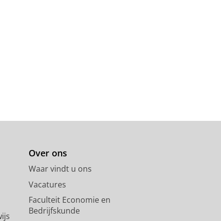
Over ons
Waar vindt u ons
Vacatures
Faculteit Economie en
Bedrijfskunde
ijs