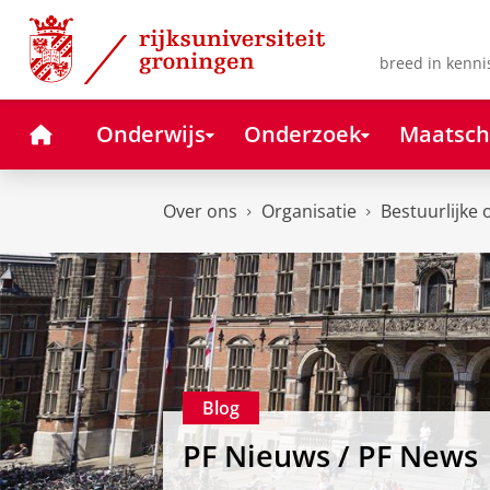
Skip
Skip
to
to
Content
Navigation
breed in kenni
Home
Onderwijs
Onderzoek
Maatsch
Over ons
Organisatie
Bestuurlijke 
Blog
PF Nieuws / PF News