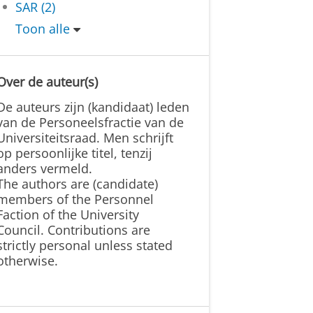
SAR (2)
Toon alle
Over de auteur(s)
De auteurs zijn (kandidaat) leden
van de Personeelsfractie van de
Universiteitsraad. Men schrijft
op persoonlijke titel, tenzij
anders vermeld.
The authors are (candidate)
members of the Personnel
Faction of the University
Council. Contributions are
strictly personal unless stated
otherwise.