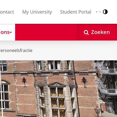
ontact
My University
Student Portal
Contr
Nederlands
English
 ons
Zoeken
ersoneelsfractie