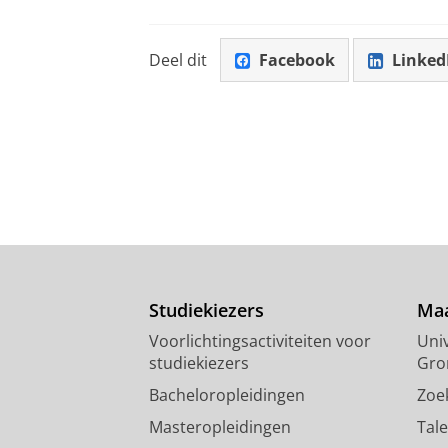
Deel dit
Facebook
Linked
Studiekiezers
Maa
Voorlichtingsactiviteiten voor
Univ
studiekiezers
Gro
Bacheloropleidingen
Zoe
Masteropleidingen
Tal