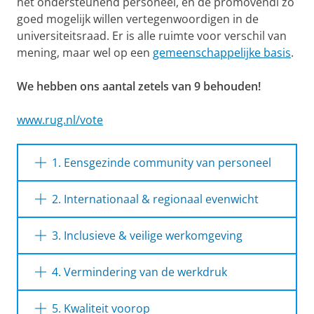
het ondersteunend personeel, en de promovendi zo
goed mogelijk willen vertegenwoordigen in de
universiteitsraad. Er is alle ruimte voor verschil van
mening, maar wel op een
gemeenschappelijke basis
.
We hebben ons aantal zetels van 9 behouden!
www.rug.nl/vote
1. Eensgezinde community van personeel
We pleiten voor eenheid en samenwerking
2. Internationaal & regionaal evenwicht
tussen wetenschappelijk en ondersteunend
personeel, met erkenning van hun gedeelde
De Rijksuniversiteit Groningen moet een echte
3. Inclusieve & veilige werkomgeving
missie en essentiële rol in onderwijs,
internationale universiteit blijven en
onderzoek en impact.
tegelijkertijd actief ten dienste staan van en
Een gezonde universitaire cultuur is
4. Vermindering van de werkdruk
betrokken zijn bij de regionale gemeenschap;
afhankelijk van sociale veiligheid, oprechte
mondiaal perspectief en lokale impact gaan
inclusie en erkenning van alle medewerkers en
We zijn tegen nieuw beleid dat de bestaande
5. Kwaliteit voorop
hand in hand.
studenten; dit zijn onmisbare fundamenten