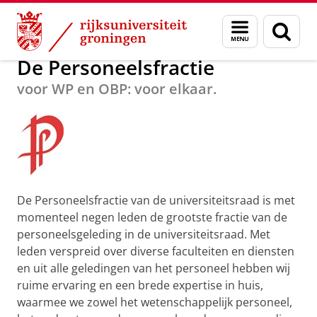
Skip
Skip
Over ons
De Personeelsfractie
Menu
Zoek
to
to
en
Content
Navigation
zoeken
De Personeelsfractie
voor WP en OBP: voor elkaar.
De Personeelsfractie van de universiteitsraad is met
momenteel negen leden de grootste fractie van de
personeelsgeleding in de universiteitsraad. Met
leden verspreid over diverse faculteiten en diensten
en uit alle geledingen van het personeel hebben wij
ruime ervaring en een brede expertise in huis,
waarmee we zowel het wetenschappelijk personeel,