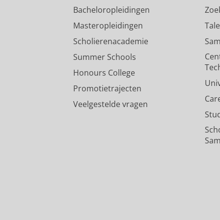
Bacheloropleidingen
Zoe
Masteropleidingen
Tal
Scholierenacademie
Sam
Cen
Summer Schools
Tec
Honours College
Uni
Promotietrajecten
Car
Veelgestelde vragen
Stu
Sch
Sam