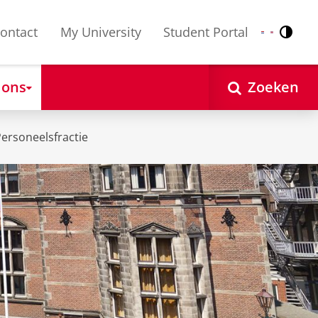
ontact
My University
Student Portal
Contr
Nederlands
English
 ons
Zoeken
ersoneelsfractie