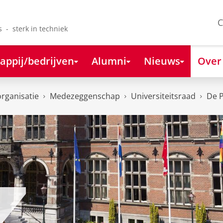
C
s - sterk in techniek
appij/bedrijven
Alumni
Nieuws
Over
organisatie
Medezeggenschap
Universiteitsraad
De P