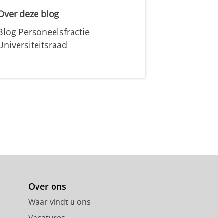
Over deze blog
Blog Personeelsfractie
Universiteitsraad
Over ons
Waar vindt u ons
Vacatures