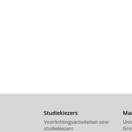
Studiekiezers
Maa
Voorlichtingsactiviteiten voor
Univ
studiekiezers
Gro