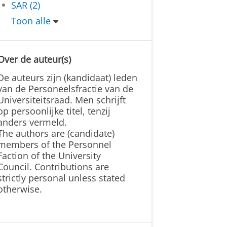
SAR (2)
Toon alle
Over de auteur(s)
De auteurs zijn (kandidaat) leden
van de Personeelsfractie van de
Universiteitsraad. Men schrijft
op persoonlijke titel, tenzij
anders vermeld.
The authors are (candidate)
members of the Personnel
Faction of the University
Council. Contributions are
strictly personal unless stated
otherwise.