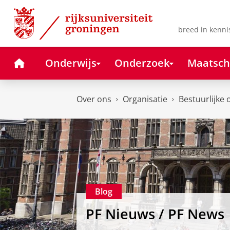
Skip
Skip
to
to
Content
Navigation
breed in kenni
Home
Onderwijs
Onderzoek
Maatsch
Over ons
Organisatie
Bestuurlijke 
Blog
PF Nieuws / PF News