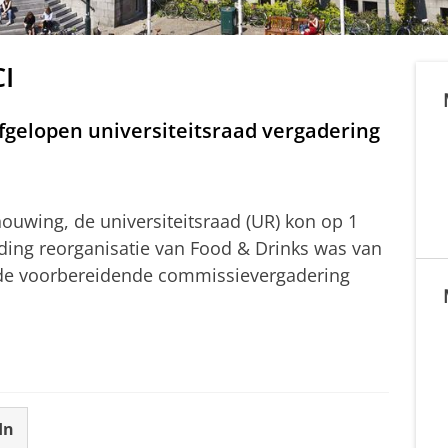
CI
fgelopen universiteitsraad vergadering
ouwing, de universiteitsraad (UR) kon op 1
ding reorganisatie van Food & Drinks was van
 de voorbereidende commissievergadering
In