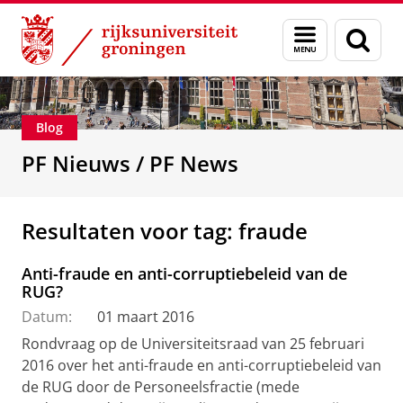
Skip
Skip
Over ons
De Personeelsfractie
Menu
Zoek
to
to
en
Content
Navigation
zoeken
Blog
PF Nieuws / PF News
Resultaten voor tag: fraude
Anti-fraude en anti-corruptiebeleid van de
RUG?
Datum:
01 maart 2016
Rondvraag op de Universiteitsraad van 25 februari
2016 over het anti-fraude en anti-corruptiebeleid van
de RUG door de Personeelsfractie (mede