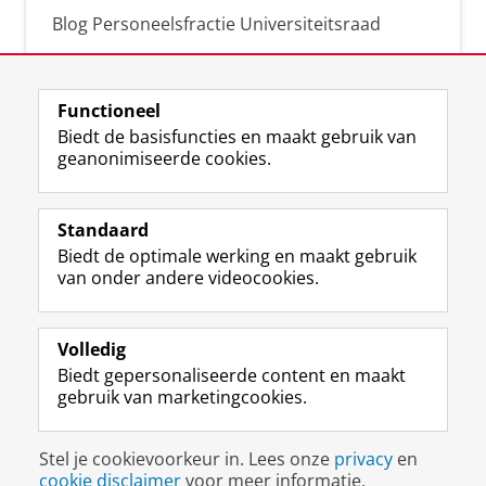
Blog Personeelsfractie Universiteitsraad
Functioneel
Biedt de basisfuncties en maakt gebruik van
geanonimiseerde cookies.
F
L
R
I
Y
Volg de RUG
a
i
S
n
o
Standaard
c
n
S
s
u
Biedt de optimale werking en maakt gebruik
e
k
-
t
T
Studiekiezers
van onder andere videocookies.
b
e
f
a
u
Maatschappij/bedrijven
o
d
e
g
b
o
I
e
r
e
Alumni
k
n
d
a
-
Volledig
p
-
R
m
k
Biedt gepersonaliseerde content en maakt
Over ons
a
p
i
-
a
gebruik van marketingcookies.
g
a
j
a
n
i
g
k
c
a
Disclaimer & Copyright
Privacy
Cookies
n
i
s
c
a
Stel je cookievoorkeur in. Lees onze
privacy
en
Inloggen
a
n
u
o
l
cookie disclaimer
voor meer informatie.