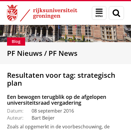
Skip
Skip
Over ons
De Personeelsfractie
Menu
Zoek
to
to
en
Content
Navigation
zoeken
Blog
PF Nieuws / PF News
Resultaten voor tag: strategisch
plan
Een bewogen terugblik op de afgelopen
universiteitsraad vergadering
Datum:
08 september 2016
Auteur:
Bart Beijer
Zoals al opgemerkt in de voorbeschouwing, de