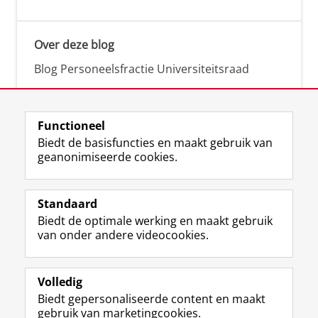
Over deze blog
Blog Personeelsfractie Universiteitsraad
Functioneel
Biedt de basisfuncties en maakt gebruik van
geanonimiseerde cookies.
F
L
R
I
Y
Volg de RUG
a
i
S
n
o
Standaard
c
n
S
s
u
Biedt de optimale werking en maakt gebruik
e
k
-
t
T
Studiekiezers
van onder andere videocookies.
b
e
f
a
u
Maatschappij/bedrijven
o
d
e
g
b
o
I
e
r
e
Alumni
k
n
d
a
-
Volledig
p
-
R
m
k
Biedt gepersonaliseerde content en maakt
Over ons
a
p
i
-
a
gebruik van marketingcookies.