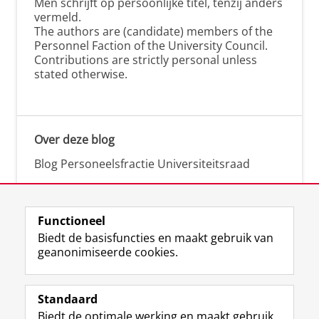
Men schrijft op persoonlijke titel, tenzij anders
vermeld.
The authors are (candidate) members of the
Personnel Faction of the University Council.
Contributions are strictly personal unless
stated otherwise.
Over deze blog
Blog Personeelsfractie Universiteitsraad
Functioneel
Biedt de basisfuncties en maakt gebruik van
geanonimiseerde cookies.
F
L
R
I
Y
Volg de RUG
a
i
S
n
o
Standaard
c
n
S
s
u
Biedt de optimale werking en maakt gebruik