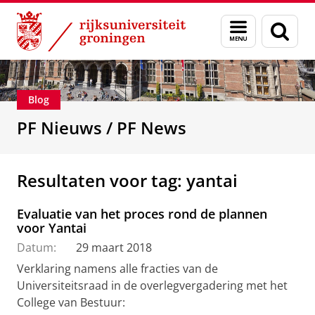
Skip
Skip
Over ons
De Personeelsfractie
Menu
Zoek
to
to
en
Content
Navigation
zoeken
Blog
PF Nieuws / PF News
Resultaten voor tag: yantai
Evaluatie van het proces rond de plannen
voor Yantai
Datum:
29 maart 2018
Verklaring namens alle fracties van de
Universiteitsraad in de overlegvergadering met het
College van Bestuur: