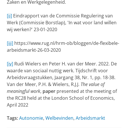
Zaken en Werkgelegenheid.
[ii]
Eindrapport van de Commissie Regulering van
Werk (Commissie Borstlap), 'In wat voor land willen
wij werken?' 23-01-2020
[iii]
https://www.rug.nl/hrm-ob/bloggen/de-flexibele-
arbeidsmarkt-26-03-2020
[iv]
Rudi Wielers en Peter H. van der Meer. 2022. De
waarde van sociaal nuttig werk. Tijdschrift voor
Arbeidsvraagstukken, Jaargang 38, Nr. 1, pp. 18-38.
Van der Meer, P.H. & Wielers, R.J.J.
The value of
meaningful work
,
paper
presented at the meeting of
the RC28 held at the London School of Economics,
April 2022
Tags:
Autonomie
,
Welbevinden
,
Arbeidsmarkt