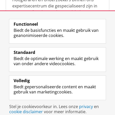
expertisecentrum die gespecialiseerd zijn in
samenwerken, innovatie, creativiteit,
diversiteit, leiderschap en ethisch gedrag.
Functioneel
Biedt de basisfuncties en maakt gebruik van
geanonimiseerde cookies.
Over deze blog
Via deze blog vertalen onze experts hun
Standaard
(actuele) wetenschappelijke kennis naar
Biedt de optimale werking en maakt gebruik
praktische, heldere en toegankelijke inzichten.
van onder andere videocookies.
Volledig
Biedt gepersonaliseerde content en maakt
gebruik van marketingcookies.
Disclaimer & Copyright
Privacy
Cookies
Stel je cookievoorkeur in. Lees onze
privacy
en
Inloggen
cookie disclaimer
voor meer informatie.