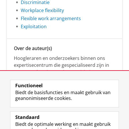
Discriminatie
Workplace flexibility
Flexible work arrangements
Exploitation
Over de auteur(s)
Hoogleraren en onderzoekers binnen ons
expertisecentrum die gespecialiseerd zijn in
samenwerken, innovatie, creativiteit,
diversiteit, leiderschap en ethisch gedrag.
Functioneel
Biedt de basisfuncties en maakt gebruik van
geanonimiseerde cookies.
Over deze blog
Via deze blog vertalen onze experts hun
Standaard
(actuele) wetenschappelijke kennis naar
Biedt de optimale werking en maakt gebruik