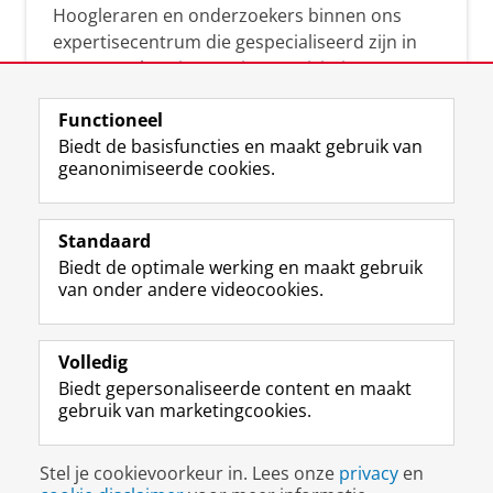
Hoogleraren en onderzoekers binnen ons
expertisecentrum die gespecialiseerd zijn in
samenwerken, innovatie, creativiteit,
diversiteit, leiderschap en ethisch gedrag.
Functioneel
Biedt de basisfuncties en maakt gebruik van
geanonimiseerde cookies.
Over deze blog
Via deze blog vertalen onze experts hun
Standaard
(actuele) wetenschappelijke kennis naar
Biedt de optimale werking en maakt gebruik
praktische, heldere en toegankelijke inzichten.
van onder andere videocookies.
Volledig
Biedt gepersonaliseerde content en maakt
gebruik van marketingcookies.
Disclaimer & Copyright
Privacy
Cookies
Stel je cookievoorkeur in. Lees onze
privacy
en
Inloggen