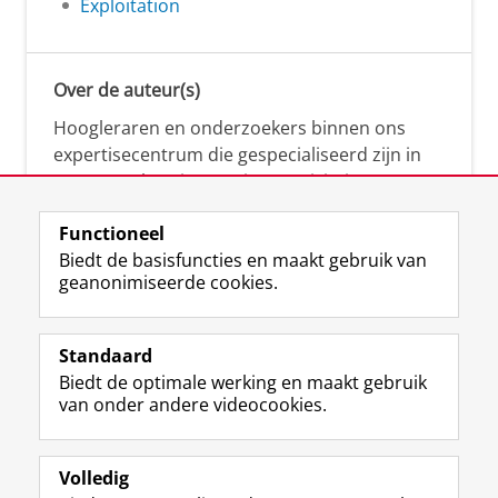
Exploitation
Over de auteur(s)
Hoogleraren en onderzoekers binnen ons
expertisecentrum die gespecialiseerd zijn in
samenwerken, innovatie, creativiteit,
diversiteit, leiderschap en ethisch gedrag.
Functioneel
Biedt de basisfuncties en maakt gebruik van
geanonimiseerde cookies.
Over deze blog
Via deze blog vertalen onze experts hun
Standaard
(actuele) wetenschappelijke kennis naar
Biedt de optimale werking en maakt gebruik
praktische, heldere en toegankelijke inzichten.
van onder andere videocookies.
Volledig