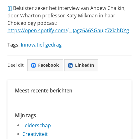
[i]
Beluister zeker het interview van Andew Chaikin,
door Wharton professor Katy Milkman in haar
Choiceology podcast:
https://open.spotify.com/(...)agz6A6SGauJz7XiahDYg
Tags:
Innovatief gedrag
Deel dit
Facebook
LinkedIn
Meest recente berichten
Mijn tags
Leiderschap
Creativiteit