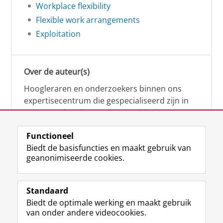
Workplace flexibility
Flexible work arrangements
Exploitation
Over de auteur(s)
Hoogleraren en onderzoekers binnen ons
expertisecentrum die gespecialiseerd zijn in
samenwerken, innovatie, creativiteit,
diversiteit, leiderschap en ethisch gedrag.
Functioneel
Biedt de basisfuncties en maakt gebruik van
geanonimiseerde cookies.
Over deze blog
Via deze blog vertalen onze experts hun
Standaard
(actuele) wetenschappelijke kennis naar
Biedt de optimale werking en maakt gebruik
praktische, heldere en toegankelijke inzichten.
van onder andere videocookies.