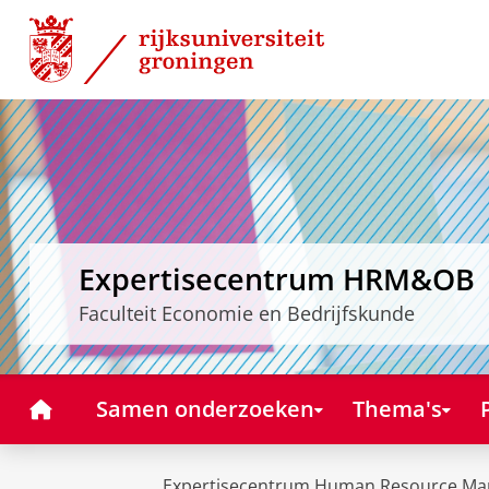
Skip
Skip
to
to
Content
Navigation
Expertisecentrum HRM&OB
Faculteit Economie en Bedrijfskunde
Home
Samen onderzoeken
Thema's
Expertisecentrum Human Resource Ma