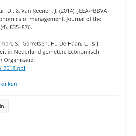
ur, D., & Van Reenen, J. (2014). JEEA-FBBVA
conomics of management. Journal of the
(4), 835–876.
man, S., Garretsen, H., De Haan, L., & J.
iteit in Nederland gemeten. Economisch
en Organisatie.
b_2018.pdf
tijken
In