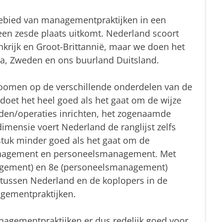
ebied van managementpraktijken in een
een zesde plaats uitkomt. Nederland scoort
nkrijk en Groot-Brittannië, maar we doen het
, Zweden en ons buurland Duitsland.
e zoomen op de verschillende onderdelen van de
oet het heel goed als het gaat om de wijze
en/operaties inrichten, het zogenaamde
mensie voert Nederland de ranglijst zelfs
stuk minder goed als het gaat om de
nagement en personeelsmanagement. Met
nagement) en 8e (personeelsmanagement)
l tussen Nederland en de koplopers in de
agementpraktijken.
agementpraktijken er dus redelijk goed voor,