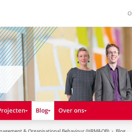
O
Projecten
Blog
Over ons
nagement & Organisational Behaviour (HRM&OB)
Blog