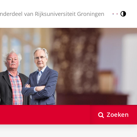
nderdeel van Rijksuniversiteit Groningen
Contr
Nederlands
English
Zoeken