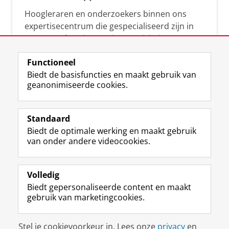
Hoogleraren en onderzoekers binnen ons
expertisecentrum die gespecialiseerd zijn in
samenwerken, innovatie, creativiteit,
diversiteit, leiderschap en ethisch gedrag.
Functioneel
Biedt de basisfuncties en maakt gebruik van
geanonimiseerde cookies.
Over deze blog
Via deze blog vertalen onze experts hun
Standaard
(actuele) wetenschappelijke kennis naar
Biedt de optimale werking en maakt gebruik
praktische, heldere en toegankelijke inzichten.
van onder andere videocookies.
Volledig
Biedt gepersonaliseerde content en maakt
gebruik van marketingcookies.
Disclaimer & Copyright
Privacy
Cookies
Stel je cookievoorkeur in. Lees onze
privacy
en