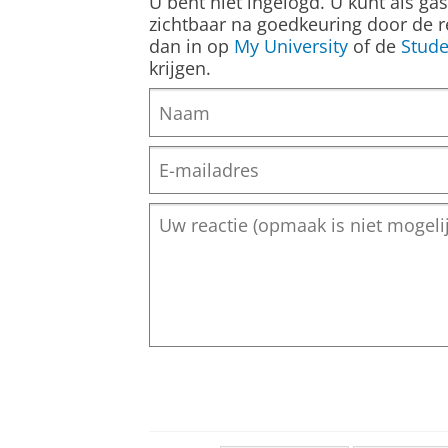
U bent niet ingelogd. U kunt als ga
zichtbaar na goedkeuring door de r
dan in op
My University
of de
Stude
krijgen.