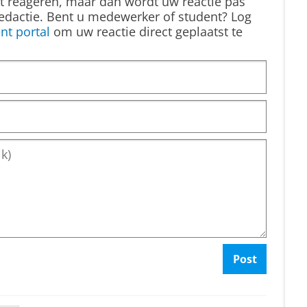
st reageren, maar dan wordt uw reactie pas
edactie. Bent u medewerker of student? Log
nt portal
om uw reactie direct geplaatst te
Post