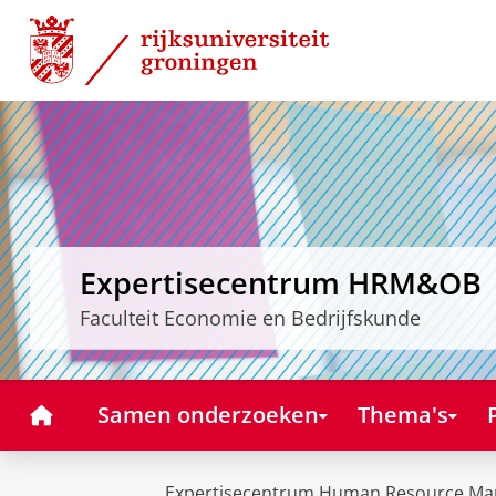
Skip
Skip
to
to
Content
Navigation
Expertisecentrum HRM&OB
Faculteit Economie en Bedrijfskunde
Home
Samen onderzoeken
Thema's
Expertisecentrum Human Resource Ma