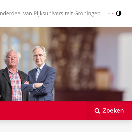
nderdeel van Rijksuniversiteit Groningen
Contr
Nederlands
English
Zoeken