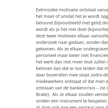
Extrinsieke motivatie ontstaat vanu
het moet of omdat het je wordt opge
beloond (bijvoorbeeld met geld) do
wordt als je het niet doet (bijvoorb
deze twee motieven elkaar aanvullen
onderzoek naar gedaan, zonder dat 
gekomen. Als ze elkaar ondergrave
personeel maar beter niet financie
het werk dan niet meer leuk zullen 
belonen kan dat er toe leiden dat 
daar bovendien mee stopt zodra de 
medewerkers ontstaat of dat men ex
ontstaan van de bankencrisis – zie
Brake). Als ze elkaar zouden verste
vinden een instrument te bespelen, 
zij daar ook nog een applaus voor kr