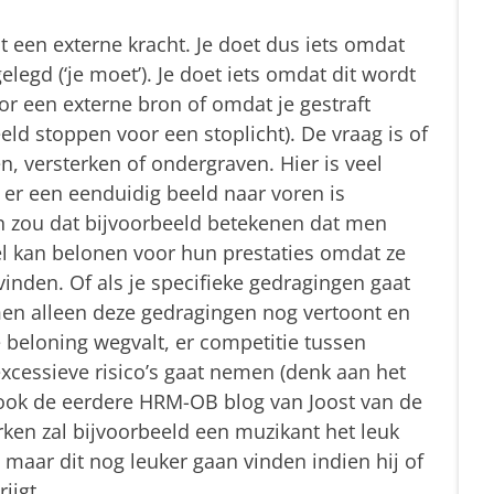
it een externe kracht. Je doet dus iets omdat
legd (‘je moet’). Je doet iets omdat dit wordt
or een externe bron of omdat je gestraft
eeld stoppen voor een stoplicht). De vraag is of
, versterken of ondergraven. Hier is veel
er een eenduidig beeld naar voren is
n zou dat bijvoorbeeld betekenen dat men
el kan belonen voor hun prestaties omdat ze
vinden. Of als je specifieke gedragingen gaat
men alleen deze gedragingen nog vertoont en
beloning wegvalt, er competitie tussen
cessieve risico’s gaat nemen (denk aan het
 ook de eerdere HRM-OB blog van Joost van de
rken zal bijvoorbeeld een muzikant het leuk
maar dit nog leuker gaan vinden indien hij of
ijgt.