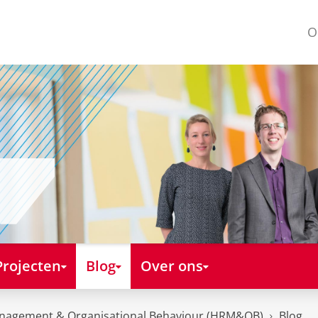
O
Projecten
Blog
Over ons
nagement & Organisational Behaviour (HRM&OB)
Blog