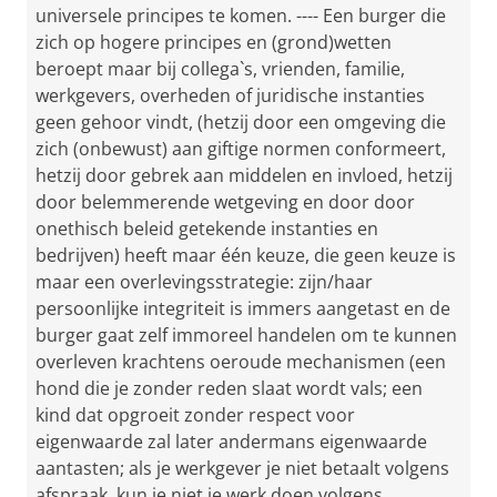
universele principes te komen. ---- Een burger die
zich op hogere principes en (grond)wetten
beroept maar bij collega`s, vrienden, familie,
werkgevers, overheden of juridische instanties
geen gehoor vindt, (hetzij door een omgeving die
zich (onbewust) aan giftige normen conformeert,
hetzij door gebrek aan middelen en invloed, hetzij
door belemmerende wetgeving en door door
onethisch beleid getekende instanties en
bedrijven) heeft maar één keuze, die geen keuze is
maar een overlevingsstrategie: zijn/haar
persoonlijke integriteit is immers aangetast en de
burger gaat zelf immoreel handelen om te kunnen
overleven krachtens oeroude mechanismen (een
hond die je zonder reden slaat wordt vals; een
kind dat opgroeit zonder respect voor
eigenwaarde zal later andermans eigenwaarde
aantasten; als je werkgever je niet betaalt volgens
afspraak, kun je niet je werk doen volgens