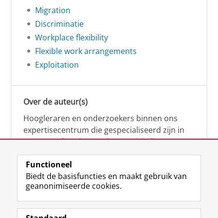
Migration
Discriminatie
Workplace flexibility
Flexible work arrangements
Exploitation
Over de auteur(s)
Hoogleraren en onderzoekers binnen ons
expertisecentrum die gespecialiseerd zijn in
samenwerken, innovatie, creativiteit,
diversiteit, leiderschap en ethisch gedrag.
Functioneel
Biedt de basisfuncties en maakt gebruik van
geanonimiseerde cookies.
Over deze blog
Via deze blog vertalen onze experts hun