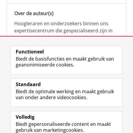
Over de auteur(s)
Hoogleraren en onderzoekers binnen ons
expertisecentrum die gespecialiseerd zijn in
samenwerken, innovatie, creativiteit,
diversiteit, leiderschap en ethisch gedrag.
Functioneel
Biedt de basisfuncties en maakt gebruik van
geanonimiseerde cookies.
Over deze blog
Via deze blog vertalen onze experts hun
Standaard
(actuele) wetenschappelijke kennis naar
Biedt de optimale werking en maakt gebruik
praktische, heldere en toegankelijke inzichten.
van onder andere videocookies.
Volledig
Biedt gepersonaliseerde content en maakt
gebruik van marketingcookies.