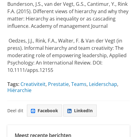
Bunderson, J.S., van der Vegt, G.S., Cantimur, Y., Rink
F.A. (2015). Different views of hierarchy and why they
matter: Hierarchy as inequality or as cascading
influence. Academy of management Journal
Oedzes, J.J., Rink, F.A., Walter, F. & Van der Vegt (in
press). Informal hierarchy and team creativity: The
moderating role of empowering leadership, Applied
Psychology: An International Review. DOI:
10.1111/apps.12155
Tags:
Creativiteit
,
Prestatie
,
Teams
,
Leiderschap
,
Hiërarchie
Deel dit
Facebook
LinkedIn
Meest recente berichten