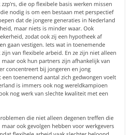
zp’rs, die op flexibele basis werken missen
s die nodig is om een bestaan met perspectief
oepen dat de jongere generaties in Nederland
eid, maar niets is minder waar. Ook
ekerheid, zodat ook zij een hypotheek af
en gaan vestigen. Iets wat in toenemende
zijn van flexibele arbeid. En ze zijn niet alleen
d, maar ook hun partners zijn afhankelijk van
eer concentreert bij jongeren en jong
t een toenemend aantal zich gedwongen voelt
erland is immers ook nog wereldkampioen
k ook nog werk van slechte kwaliteit met een
Problemen die niet alleen degenen treffen die
ijn, maar ook gevolgen hebben voor werkgevers
dat flexibele arbeid vaak slechter beloond