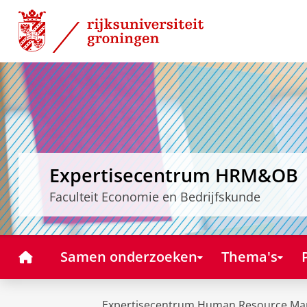
Skip
Skip
to
to
Content
Navigation
Expertisecentrum HRM&OB
Faculteit Economie en Bedrijfskunde
Home
Samen onderzoeken
Thema's
Expertisecentrum Human Resource Ma