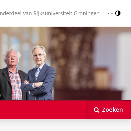
nderdeel van Rijksuniversiteit Groningen
Contr
Nederlands
English
Zoeken