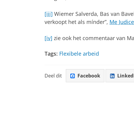
[iii]
Wiemer Salverda, Bas van Bavel
verkoopt het als mínder”,
Me Judice
[iv]
zie ook het commentaar van Marik
Tags:
Flexibele arbeid
Deel dit
Facebook
Linked