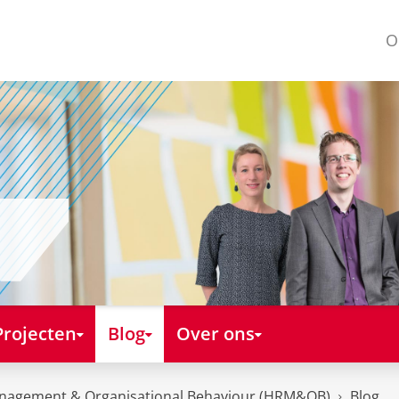
O
Projecten
Blog
Over ons
nagement & Organisational Behaviour (HRM&OB)
Blog