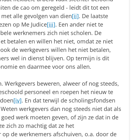
iten de cao om geregeld - leidt dit tot een
met alle gevolgen van dien
[ii]
. De laatste
lezen op Me Judice
[iii]
. Een ander niet te
ibele werknemers zich niet scholen. De
t betalen en willen het niet, omdat ze niet
ook de werkgevers willen het niet betalen,
rs wel in dienst blijven. Op termijn is dit
onomie en daarmee voor ons allen.
n. Werkgevers beweren, alweer of nog steeds,
 geschoold personeel en roepen het nieuw te
 doen
[iv]
. En dat terwijl de scholingsfondsen
 Weten werkgevers dan nog steeds niet dat als
goed werk moeten geven, of zijn ze dat in de
ze zich zo machtig dat ze het
r op de werknemers afschuiven, o.a. door de