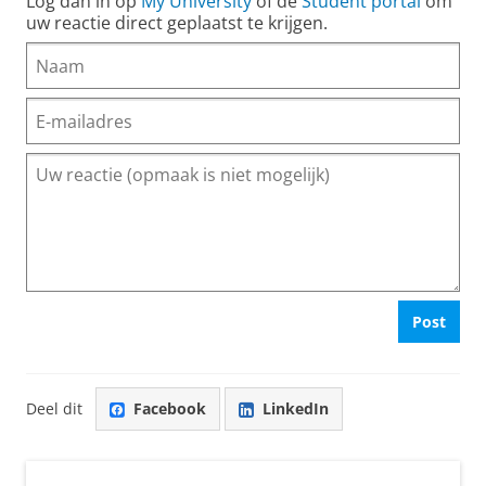
Log dan in op
My University
of de
Student portal
om
uw reactie direct geplaatst te krijgen.
Post
Deel dit
Facebook
LinkedIn