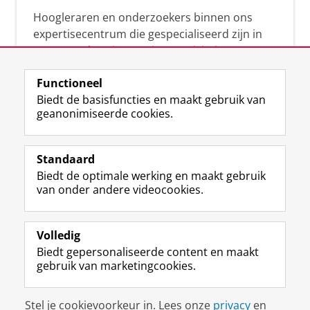
Hoogleraren en onderzoekers binnen ons
expertisecentrum die gespecialiseerd zijn in
samenwerken, innovatie, creativiteit,
diversiteit, leiderschap en ethisch gedrag.
Functioneel
Biedt de basisfuncties en maakt gebruik van
geanonimiseerde cookies.
Over deze blog
Via deze blog vertalen onze experts hun
Standaard
(actuele) wetenschappelijke kennis naar
Biedt de optimale werking en maakt gebruik
praktische, heldere en toegankelijke inzichten.
van onder andere videocookies.
Volledig
Biedt gepersonaliseerde content en maakt
gebruik van marketingcookies.
Disclaimer & Copyright
Privacy
Cookies
Stel je cookievoorkeur in. Lees onze
privacy
en