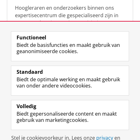
Hoogleraren en onderzoekers binnen ons
expertisecentrum die gespecialiseerd zijn in
samenwerken, innovatie, creativiteit,
diversiteit, leiderschap en ethisch gedrag.
Functioneel
Biedt de basisfuncties en maakt gebruik van
geanonimiseerde cookies.
Over deze blog
Via deze blog vertalen onze experts hun
Standaard
(actuele) wetenschappelijke kennis naar
Biedt de optimale werking en maakt gebruik
praktische, heldere en toegankelijke inzichten.
van onder andere videocookies.
Volledig
Biedt gepersonaliseerde content en maakt
gebruik van marketingcookies.
Disclaimer & Copyright
Privacy
Cookies
Stel je cookievoorkeur in. Lees onze
privacy
en