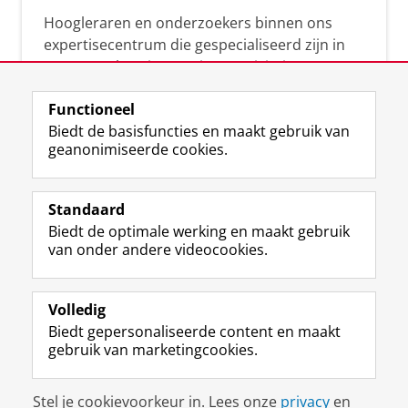
Hoogleraren en onderzoekers binnen ons
expertisecentrum die gespecialiseerd zijn in
samenwerken, innovatie, creativiteit,
diversiteit, leiderschap en ethisch gedrag.
Functioneel
Biedt de basisfuncties en maakt gebruik van
geanonimiseerde cookies.
Over deze blog
Via deze blog vertalen onze experts hun
Standaard
(actuele) wetenschappelijke kennis naar
Biedt de optimale werking en maakt gebruik
praktische, heldere en toegankelijke inzichten.
van onder andere videocookies.
Volledig
Biedt gepersonaliseerde content en maakt
gebruik van marketingcookies.
Disclaimer & Copyright
Privacy
Cookies
Stel je cookievoorkeur in. Lees onze
privacy
en