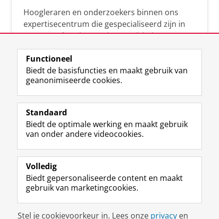
Hoogleraren en onderzoekers binnen ons
expertisecentrum die gespecialiseerd zijn in
samenwerken, innovatie, creativiteit,
diversiteit, leiderschap en ethisch gedrag.
Functioneel
Biedt de basisfuncties en maakt gebruik van
geanonimiseerde cookies.
Over deze blog
Via deze blog vertalen onze experts hun
Standaard
(actuele) wetenschappelijke kennis naar
Biedt de optimale werking en maakt gebruik
praktische, heldere en toegankelijke inzichten.
van onder andere videocookies.
Volledig
Biedt gepersonaliseerde content en maakt
gebruik van marketingcookies.
Disclaimer & Copyright
Privacy
Cookies
Stel je cookievoorkeur in. Lees onze
privacy
en