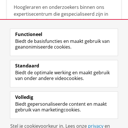
Hoogleraren en onderzoekers binnen ons
expertisecentrum die gespecialiseerd zijn in
samenwerken, innovatie, creativiteit,
diversiteit, leiderschap en ethisch gedrag.
Functioneel
Biedt de basisfuncties en maakt gebruik van
geanonimiseerde cookies.
Over deze blog
Via deze blog vertalen onze experts hun
Standaard
(actuele) wetenschappelijke kennis naar
Biedt de optimale werking en maakt gebruik
praktische, heldere en toegankelijke inzichten.
van onder andere videocookies.
Volledig
Biedt gepersonaliseerde content en maakt
gebruik van marketingcookies.
Disclaimer & Copyright
Privacy
Cookies
Stel je cookievoorkeur in. Lees onze
privacy
en