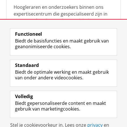
Hoogleraren en onderzoekers binnen ons
expertisecentrum die gespecialiseerd zijn in
samenwerken, innovatie, creativiteit,
diversiteit, leiderschap en ethisch gedrag.
Functioneel
Biedt de basisfuncties en maakt gebruik van
geanonimiseerde cookies.
Over deze blog
Via deze blog vertalen onze experts hun
Standaard
(actuele) wetenschappelijke kennis naar
Biedt de optimale werking en maakt gebruik
praktische, heldere en toegankelijke inzichten.
van onder andere videocookies.
Volledig
Biedt gepersonaliseerde content en maakt
gebruik van marketingcookies.
Disclaimer & Copyright
Privacy
Cookies
Stel je cookievoorkeur in. Lees onze
privacy
en