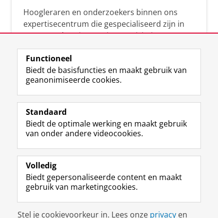
Hoogleraren en onderzoekers binnen ons
expertisecentrum die gespecialiseerd zijn in
samenwerken, innovatie, creativiteit,
diversiteit, leiderschap en ethisch gedrag.
Functioneel
Biedt de basisfuncties en maakt gebruik van
geanonimiseerde cookies.
Over deze blog
Via deze blog vertalen onze experts hun
Standaard
(actuele) wetenschappelijke kennis naar
Biedt de optimale werking en maakt gebruik
praktische, heldere en toegankelijke inzichten.
van onder andere videocookies.
Volledig
Biedt gepersonaliseerde content en maakt
gebruik van marketingcookies.
Disclaimer & Copyright
Privacy
Cookies
Stel je cookievoorkeur in. Lees onze
privacy
en