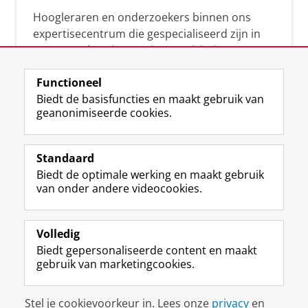
Hoogleraren en onderzoekers binnen ons
expertisecentrum die gespecialiseerd zijn in
samenwerken, innovatie, creativiteit,
diversiteit, leiderschap en ethisch gedrag.
Functioneel
Biedt de basisfuncties en maakt gebruik van
geanonimiseerde cookies.
Over deze blog
Via deze blog vertalen onze experts hun
Standaard
(actuele) wetenschappelijke kennis naar
Biedt de optimale werking en maakt gebruik
praktische, heldere en toegankelijke inzichten.
van onder andere videocookies.
Volledig
Biedt gepersonaliseerde content en maakt
gebruik van marketingcookies.
Disclaimer & Copyright
Privacy
Cookies
Stel je cookievoorkeur in. Lees onze
privacy
en