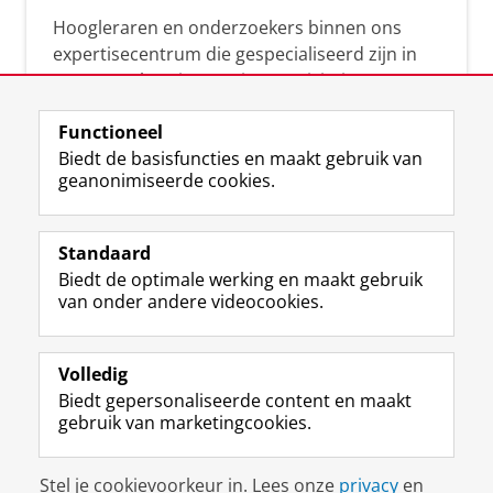
Hoogleraren en onderzoekers binnen ons
expertisecentrum die gespecialiseerd zijn in
samenwerken, innovatie, creativiteit,
diversiteit, leiderschap en ethisch gedrag.
Functioneel
Biedt de basisfuncties en maakt gebruik van
geanonimiseerde cookies.
Over deze blog
Via deze blog vertalen onze experts hun
Standaard
(actuele) wetenschappelijke kennis naar
Biedt de optimale werking en maakt gebruik
praktische, heldere en toegankelijke inzichten.
van onder andere videocookies.
Volledig
Biedt gepersonaliseerde content en maakt
gebruik van marketingcookies.
Disclaimer & Copyright
Privacy
Cookies
Stel je cookievoorkeur in. Lees onze
privacy
en