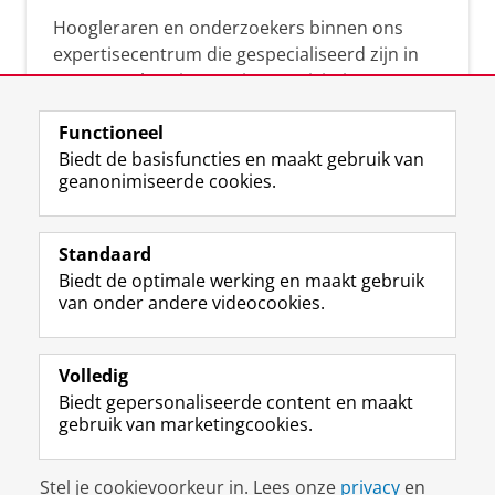
Hoogleraren en onderzoekers binnen ons
expertisecentrum die gespecialiseerd zijn in
samenwerken, innovatie, creativiteit,
diversiteit, leiderschap en ethisch gedrag.
Functioneel
Biedt de basisfuncties en maakt gebruik van
geanonimiseerde cookies.
Over deze blog
Via deze blog vertalen onze experts hun
Standaard
(actuele) wetenschappelijke kennis naar
Biedt de optimale werking en maakt gebruik
praktische, heldere en toegankelijke inzichten.
van onder andere videocookies.
Volledig
Biedt gepersonaliseerde content en maakt
gebruik van marketingcookies.
Disclaimer & Copyright
Privacy
Cookies
Stel je cookievoorkeur in. Lees onze
privacy
en