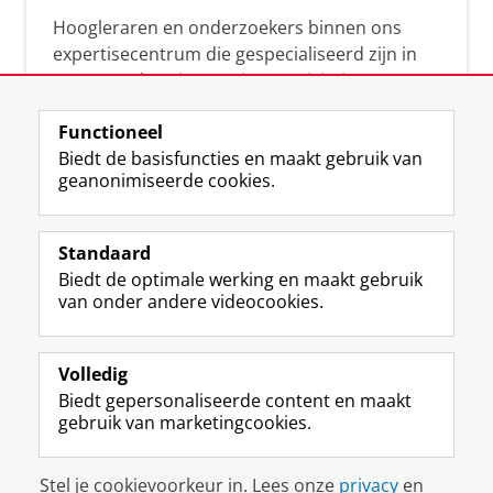
Hoogleraren en onderzoekers binnen ons
expertisecentrum die gespecialiseerd zijn in
samenwerken, innovatie, creativiteit,
diversiteit, leiderschap en ethisch gedrag.
Functioneel
Biedt de basisfuncties en maakt gebruik van
geanonimiseerde cookies.
Over deze blog
Via deze blog vertalen onze experts hun
Standaard
(actuele) wetenschappelijke kennis naar
Biedt de optimale werking en maakt gebruik
praktische, heldere en toegankelijke inzichten.
van onder andere videocookies.
Volledig
Biedt gepersonaliseerde content en maakt
gebruik van marketingcookies.
Disclaimer & Copyright
Privacy
Cookies
Stel je cookievoorkeur in. Lees onze
privacy
en