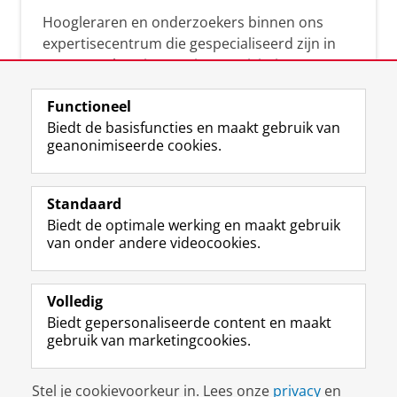
Hoogleraren en onderzoekers binnen ons
expertisecentrum die gespecialiseerd zijn in
samenwerken, innovatie, creativiteit,
diversiteit, leiderschap en ethisch gedrag.
Functioneel
Biedt de basisfuncties en maakt gebruik van
geanonimiseerde cookies.
Over deze blog
Via deze blog vertalen onze experts hun
Standaard
(actuele) wetenschappelijke kennis naar
Biedt de optimale werking en maakt gebruik
praktische, heldere en toegankelijke inzichten.
van onder andere videocookies.
Volledig
Biedt gepersonaliseerde content en maakt
gebruik van marketingcookies.
Disclaimer & Copyright
Privacy
Cookies
Stel je cookievoorkeur in. Lees onze
privacy
en