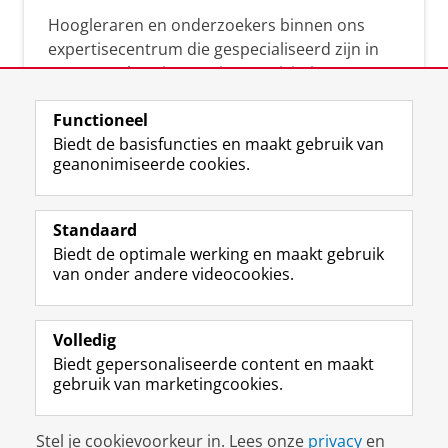
Hoogleraren en onderzoekers binnen ons
expertisecentrum die gespecialiseerd zijn in
samenwerken, innovatie, creativiteit,
diversiteit, leiderschap en ethisch gedrag.
Functioneel
Biedt de basisfuncties en maakt gebruik van
geanonimiseerde cookies.
Over deze blog
Via deze blog vertalen onze experts hun
Standaard
(actuele) wetenschappelijke kennis naar
Biedt de optimale werking en maakt gebruik
praktische, heldere en toegankelijke inzichten.
van onder andere videocookies.
Volledig
Biedt gepersonaliseerde content en maakt
gebruik van marketingcookies.
Disclaimer & Copyright
Privacy
Cookies
Stel je cookievoorkeur in. Lees onze
privacy
en