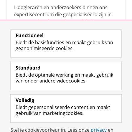
Hoogleraren en onderzoekers binnen ons
expertisecentrum die gespecialiseerd zijn in
samenwerken, innovatie, creativiteit,
diversiteit, leiderschap en ethisch gedrag.
Functioneel
Biedt de basisfuncties en maakt gebruik van
geanonimiseerde cookies.
Over deze blog
Via deze blog vertalen onze experts hun
Standaard
(actuele) wetenschappelijke kennis naar
Biedt de optimale werking en maakt gebruik
praktische, heldere en toegankelijke inzichten.
van onder andere videocookies.
Volledig
Biedt gepersonaliseerde content en maakt
gebruik van marketingcookies.
Disclaimer & Copyright
Privacy
Cookies
Stel je cookievoorkeur in. Lees onze
privacy
en