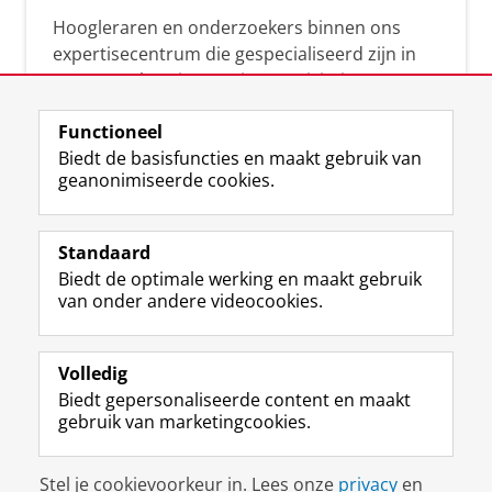
Hoogleraren en onderzoekers binnen ons
expertisecentrum die gespecialiseerd zijn in
samenwerken, innovatie, creativiteit,
diversiteit, leiderschap en ethisch gedrag.
Functioneel
Biedt de basisfuncties en maakt gebruik van
geanonimiseerde cookies.
Over deze blog
Via deze blog vertalen onze experts hun
Standaard
(actuele) wetenschappelijke kennis naar
Biedt de optimale werking en maakt gebruik
praktische, heldere en toegankelijke inzichten.
van onder andere videocookies.
Volledig
Biedt gepersonaliseerde content en maakt
gebruik van marketingcookies.
Disclaimer & Copyright
Privacy
Cookies
Stel je cookievoorkeur in. Lees onze
privacy
en