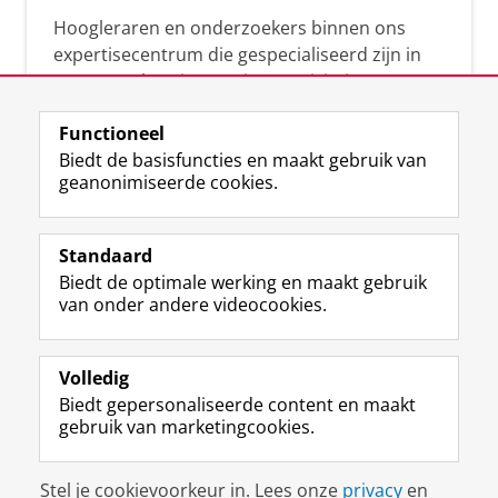
Hoogleraren en onderzoekers binnen ons
expertisecentrum die gespecialiseerd zijn in
samenwerken, innovatie, creativiteit,
diversiteit, leiderschap en ethisch gedrag.
Functioneel
Biedt de basisfuncties en maakt gebruik van
geanonimiseerde cookies.
Over deze blog
Via deze blog vertalen onze experts hun
Standaard
(actuele) wetenschappelijke kennis naar
Biedt de optimale werking en maakt gebruik
praktische, heldere en toegankelijke inzichten.
van onder andere videocookies.
Volledig
Biedt gepersonaliseerde content en maakt
gebruik van marketingcookies.
Disclaimer & Copyright
Privacy
Cookies
Stel je cookievoorkeur in. Lees onze
privacy
en