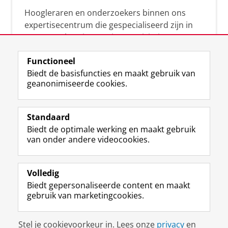
Hoogleraren en onderzoekers binnen ons
expertisecentrum die gespecialiseerd zijn in
samenwerken, innovatie, creativiteit,
diversiteit, leiderschap en ethisch gedrag.
Functioneel
Biedt de basisfuncties en maakt gebruik van
geanonimiseerde cookies.
Over deze blog
Via deze blog vertalen onze experts hun
Standaard
(actuele) wetenschappelijke kennis naar
Biedt de optimale werking en maakt gebruik
praktische, heldere en toegankelijke inzichten.
van onder andere videocookies.
Volledig
Biedt gepersonaliseerde content en maakt
gebruik van marketingcookies.
Disclaimer & Copyright
Privacy
Cookies
Stel je cookievoorkeur in. Lees onze
privacy
en