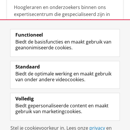
Hoogleraren en onderzoekers binnen ons
expertisecentrum die gespecialiseerd zijn in
samenwerken, innovatie, creativiteit,
diversiteit, leiderschap en ethisch gedrag.
Functioneel
Biedt de basisfuncties en maakt gebruik van
geanonimiseerde cookies.
Over deze blog
Via deze blog vertalen onze experts hun
Standaard
(actuele) wetenschappelijke kennis naar
Biedt de optimale werking en maakt gebruik
praktische, heldere en toegankelijke inzichten.
van onder andere videocookies.
Volledig
Biedt gepersonaliseerde content en maakt
gebruik van marketingcookies.
Disclaimer & Copyright
Privacy
Cookies
Stel je cookievoorkeur in. Lees onze
privacy
en