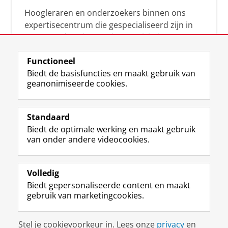
Hoogleraren en onderzoekers binnen ons
expertisecentrum die gespecialiseerd zijn in
samenwerken, innovatie, creativiteit,
diversiteit, leiderschap en ethisch gedrag.
Functioneel
Biedt de basisfuncties en maakt gebruik van
geanonimiseerde cookies.
Over deze blog
Via deze blog vertalen onze experts hun
Standaard
(actuele) wetenschappelijke kennis naar
Biedt de optimale werking en maakt gebruik
praktische, heldere en toegankelijke inzichten.
van onder andere videocookies.
Volledig
Biedt gepersonaliseerde content en maakt
gebruik van marketingcookies.
Disclaimer & Copyright
Privacy
Cookies
Stel je cookievoorkeur in. Lees onze
privacy
en