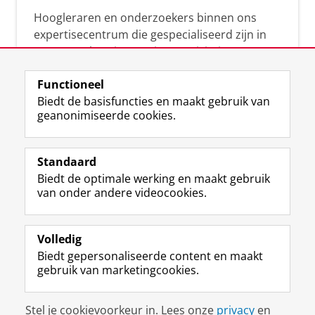
Hoogleraren en onderzoekers binnen ons
expertisecentrum die gespecialiseerd zijn in
samenwerken, innovatie, creativiteit,
diversiteit, leiderschap en ethisch gedrag.
Functioneel
Biedt de basisfuncties en maakt gebruik van
geanonimiseerde cookies.
Over deze blog
Via deze blog vertalen onze experts hun
Standaard
(actuele) wetenschappelijke kennis naar
Biedt de optimale werking en maakt gebruik
praktische, heldere en toegankelijke inzichten.
van onder andere videocookies.
Volledig
Biedt gepersonaliseerde content en maakt
gebruik van marketingcookies.
Disclaimer & Copyright
Privacy
Cookies
Stel je cookievoorkeur in. Lees onze
privacy
en