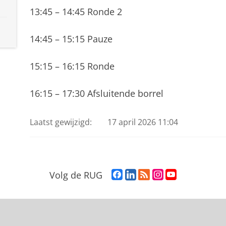
13:45 – 14:45 Ronde 2
14:45 – 15:15 Pauze
15:15 – 16:15 Ronde
16:15 – 17:30 Afsluitende borrel
Laatst gewijzigd:
17 april 2026 11:04
F
L
R
I
Y
Volg de RUG
a
i
S
n
o
c
n
S
s
u
e
k
-
t
T
b
e
f
a
u