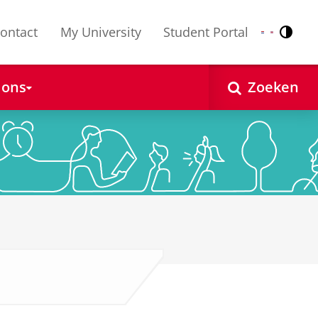
ontact
My University
Student Portal
Contr
Nederlands
English
 ons
Zoeken