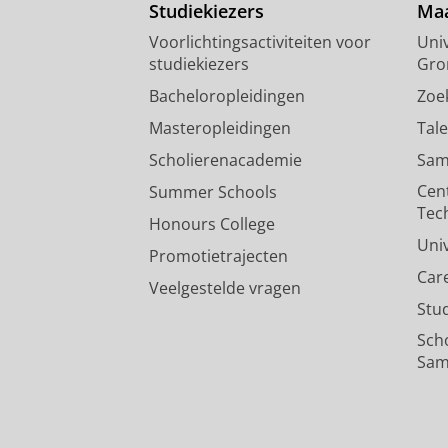
Studiekiezers
Maa
Voorlichtingsactiviteiten voor
Univ
studiekiezers
Gro
Bacheloropleidingen
Zoe
Masteropleidingen
Tal
Scholierenacademie
Sam
Cen
Summer Schools
Tec
Honours College
Uni
Promotietrajecten
Car
Veelgestelde vragen
Stu
Sch
Sam