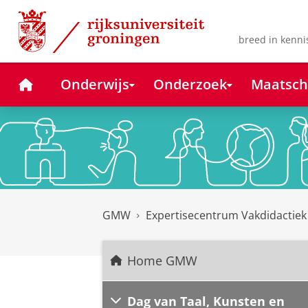
Skip
Skip
to
to
Content
Navigation
breed in kenni
Home
Onderwijs
Onderzoek
Maatsch
GMW
Expertisecentrum Vakdidactie
Home GMW
Dag van Taal, Kunsten en