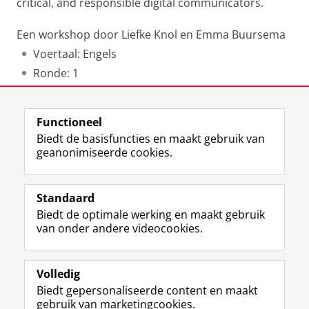
critical, and responsible digital communicators.
Een workshop door Liefke Knol en Emma Buursema
Voertaal: Engels
Ronde: 1
Laatst gewijzigd:
17 november 2025 15:47
Functioneel
Biedt de basisfuncties en maakt gebruik van
geanonimiseerde cookies.
F
L
R
I
Y
Volg de RUG
a
i
S
n
o
Standaard
c
n
S
s
u
Biedt de optimale werking en maakt gebruik
e
k
-
t
T
Studiekiezers
van onder andere videocookies.
b
e
f
a
u
Maatschappij/bedrijven
o
d
e
g
b
o
I
e
r
e
Alumni
k
n
d
a
-
Volledig
p
-
R
m
k
Biedt gepersonaliseerde content en maakt
Over ons
a
p
i
-
a
gebruik van marketingcookies.