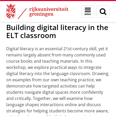
Skip
Skip
to
to
GMW
Dag van Taal, Kunsten en Cultuur
Menu
Zoek
Content
Navigation
en
zoeken
Building digital literacy in the
ELT classroom
Digital literacy is an essential 21st-century skill, yet it
remains largely absent from many commonly used
course books and teaching materials. In this
workshop, we explore practical ways to integrate
digital literacy into the language classroom. Drawing
on examples from our own teaching practice, we
demonstrate how targeted activities can help
students navigate digital spaces more confidently
and critically. Together, we will examine how
language shapes interactions online and discuss
strategies for helping students become more aware,