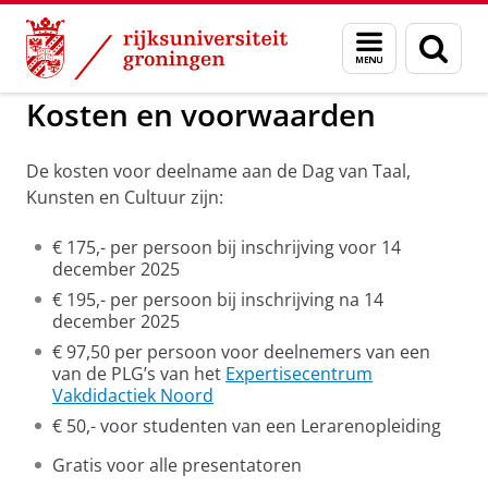
Skip
Skip
to
to
GMW
Dag van Taal, Kunsten en Cultuur
Menu
Zoek
Content
Navigation
en
zoeken
Kosten en voorwaarden
De kosten voor deelname aan de Dag van Taal,
Kunsten en Cultuur zijn:
€ 175,- per persoon bij inschrijving voor 14
december 2025
€ 195,- per persoon bij inschrijving na 14
december 2025
€ 97,50 per persoon voor deelnemers van een
van de PLG’s van het
Expertisecentrum
Vakdidactiek Noord
€ 50,- voor studenten van een Lerarenopleiding
Gratis voor alle presentatoren