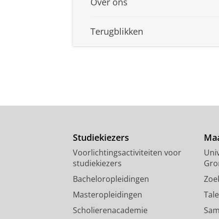
Over ons
Terugblikken
Studiekiezers
Maa
Voorlichtingsactiviteiten voor
Univ
studiekiezers
Gro
Bacheloropleidingen
Zoe
Masteropleidingen
Tal
Scholierenacademie
Sam