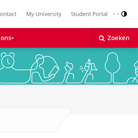
ontact
My University
Student Portal
Contr
Nederlands
English
 ons
Zoeken