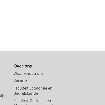
Over ons
Waar vindt u ons
Vacatures
Faculteit Economie en
Bedrijfskunde
ijs
Faculteit Gedrags- en