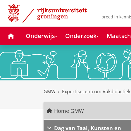
Skip
Skip
to
to
Content
Navigation
breed in kenni
Home
Onderwijs
Onderzoek
Maatsch
GMW
Expertisecentrum Vakdidactie
Home GMW
Dag van Taal, Kunsten en