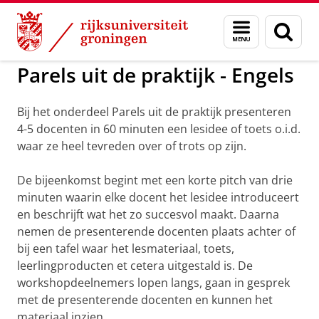
Skip
Skip
to
to
GMW
Dag van Taal, Kunsten en Cultuur
Menu
Zoek
Content
Navigation
en
zoeken
Parels uit de praktijk - Engels
Bij het onderdeel Parels uit de praktijk presenteren
4-5 docenten in 60 minuten een lesidee of toets o.i.d.
waar ze heel tevreden over of trots op zijn.
De bijeenkomst begint met een korte pitch van drie
minuten waarin elke docent het lesidee introduceert
en beschrijft wat het zo succesvol maakt. Daarna
nemen de presenterende docenten plaats achter of
bij een tafel waar het lesmateriaal, toets,
leerlingproducten et cetera uitgestald is. De
workshopdeelnemers lopen langs, gaan in gesprek
met de presenterende docenten en kunnen het
materiaal inzien.