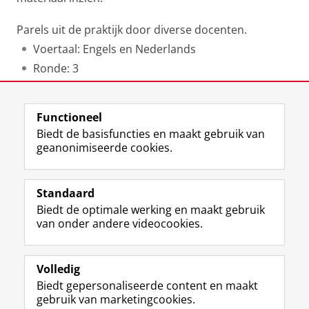
Parels uit de praktijk door diverse docenten.
Voertaal: Engels en Nederlands
Ronde: 3
Laatst gewijzigd:
06 november 2025 14:16
Functioneel
Biedt de basisfuncties en maakt gebruik van
geanonimiseerde cookies.
F
L
R
I
Y
Volg de RUG
a
i
S
n
o
Standaard
c
n
S
s
u
Biedt de optimale werking en maakt gebruik
e
k
-
t
T
Studiekiezers
van onder andere videocookies.
b
e
f
a
u
Maatschappij/bedrijven
o
d
e
g
b
o
I
e
r
e
Alumni
k
n
d
a
-
Volledig
p
-
R
m
k
Biedt gepersonaliseerde content en maakt
Over ons
a
p
i
-
a
gebruik van marketingcookies.