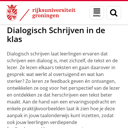
Skip
Skip
to
to
GMW
Dag van Taal, Kunsten en Cultuur
Menu
Zoek
Content
Navigation
en
zoeken
Dialogisch Schrijven in de
klas
Dialogisch schrijven laat leerlingen ervaren dat
schrijven een dialoog is, met zichzelf, de tekst en de
lezer. Ze lezen elkaars teksten en gaan daarover in
gesprek: wat werkt al overtuigend en wat kan
sterker? Zo leren ze feedback geven én ontvangen,
ontwikkelen ze oog voor het perspectief van de lezer
en ontdekken ze dat herschrijven een tekst beter
maakt. Aan de hand van een ervaringsopdracht en
enkele praktijkvoorbeelden laat ik zien hoe je deze
aanpak in jouw taalonderwijs kunt inzetten, zodat
ook jouw leerlingen verdiepende