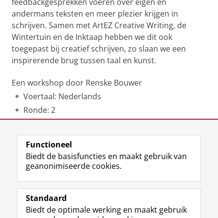
feedbackgesprekken voeren over eigen en
andermans teksten en meer plezier krijgen in
schrijven. Samen met ArtEZ Creative Writing, de
Wintertuin en de Inktaap hebben we dit ook
toegepast bij creatief schrijven, zo slaan we een
inspirerende brug tussen taal en kunst.
Een workshop door Renske Bouwer
Voertaal: Nederlands
Ronde: 2
Laatst gewijzigd:
10 november 2025 08:15
Functioneel
Biedt de basisfuncties en maakt gebruik van
geanonimiseerde cookies.
F
L
R
I
Y
Volg de RUG
a
i
S
n
o
Standaard
c
n
S
s
u
Biedt de optimale werking en maakt gebruik
e
k
-
t
T
Studiekiezers